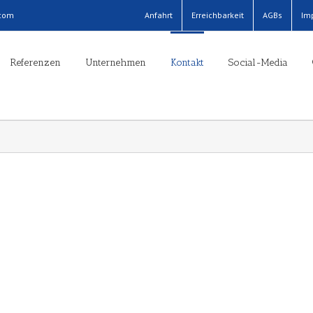
.com
Anfahrt
Erreichbarkeit
AGBs
Im
Referenzen
Unternehmen
Kontakt
Social-Media
 Knecht
Firmenhunde
am
Ihr Service-Team
 | Prokurist
Benny & Pepe
cht@gul-
com