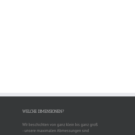
WELCHE DIMENSIONEN?
WIr beschichten von ganz klein bis ganz groß
- unsere maximalen Abmessungen sind