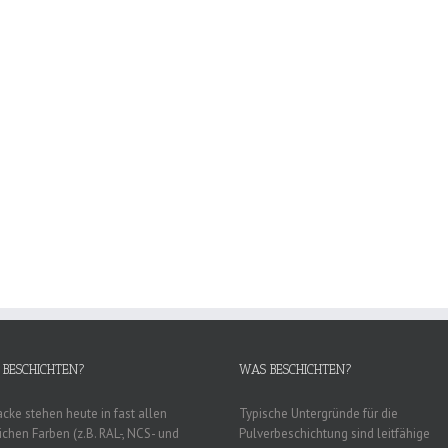
Fakturierung
r@gul-beschichtung.com
Sandra.Ehmann@gul-beschichtung.com
98-85
Tel. 07257-9298-72
Sandra
Ehmann
Ihr
Service-
Team
BESCHICHTEN?
WAS BESCHICHTEN?
acke stehen heute in fast allen
Typische Untergründe für die
ichen Farben (z.B. RAL-, NCS- und
Pulverbeschichtung sind leitfähige