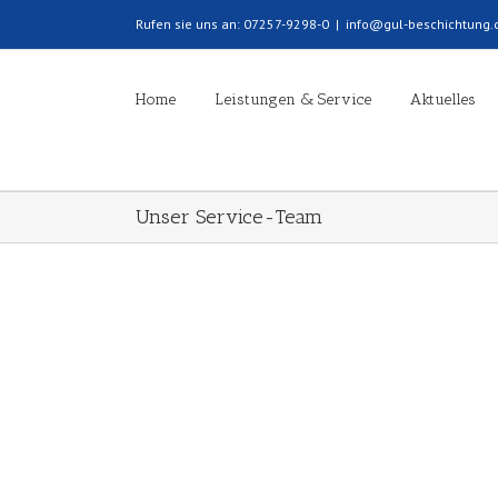
Rufen sie uns an: 07257-9298-0
|
info@gul-beschichtung
Home
Leistungen & Service
Aktuelles
Unser Service-Team
Saskia Lederer
Sebastian
Ihr Service-Team
Ihr Service-Te
Geschäftsführende Gesellschafterin
Betriebsleitung
Saskia.Lederer@gul-beschichtung.com
Sebastian.Kne
Tel. 07257-9298-0
beschichtung.