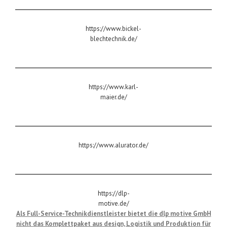
https://www.bickel-
blechtechnik.de/
Bickel – Gerätebox
https://www.karl-
maier.de/
Karl Maier
https://www.alurator.de/
Alurator GmbH
https://dlp-
motive.de/
Als Full-Service-Technikdienstleister bietet die dlp motive GmbH
nicht das Komplettpaket aus design, Logistik und Produktion für