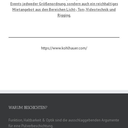
Events jedweder Größenordnung, sondern auch ein reichhaltiges
Mietangebot aus den Bereichen Licht-, Ton-, Videotechnik und
Rigging.
dlp-motive
https://www.kohlhauer.com/
R.Kohlhauer GmbH
WARUM BESCHICHTEN?
Funktion, Haltbarkeit & Optik sind die ausschlaggebenden Argumente
für eine Pulverbeschichtung.