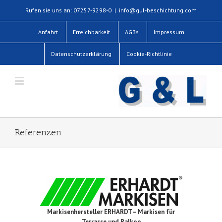
Rufen sie uns an: 07257-9298-0
|
info@gul-beschichtung.com
Anfahrt
Erreichbarkeit
AGBs
Impressum
Datenschutzerklärung
Cookie-Richtlinie
Referenzen
Markisenhersteller ERHARDT – Markisen für
Terrasse und Balkon