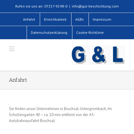
Rufen sie uns an: 07257-9298-0
|
info@gul-beschichtung.com
Anfahrt
Erreichbarkeit
AGBs
Impressum
Datenschutzerklärung
Cookie-Richtlinie
Anfahrt
Sie finden unser Unternehmen in Bruchsal-Untergrombach, Im
Schollengarten 40 – ca. 10 min entfernt von der A5-
Autobahnausfahrt Bruchsal: