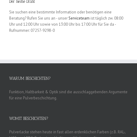
Der heiße Draht
Sie suchen eine bestimmte Information oder benötigen eine
Beratung? Rufen Sie uns an - unser
Serviceteam
ist täglich zw. 08:00
Uhr und 12:00 Uhr sowie von 13:00 Uhr bis 17:00 Uhr für Sie da -
Rufnummer: 07257-9298-0
WARUM BESCHICHTEN?
Funktion, Haltbarkeit & Optik sind die ausschlaggebenden Argumente
für eine Pulverbeschichtung.
WOMIT BESCHICHTEN?
Pulverlacke stehen heute in fast allen erdenklichen Farben (z.B. RAL-,