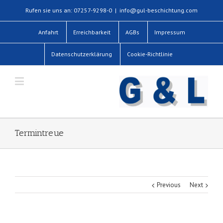
Rufen sie uns an: 07257-9298-0
|
info@gul-beschichtung.com
Anfahrt
Erreichbarkeit
AGBs
Impressum
Datenschutzerklärung
Cookie-Richtlinie
Termintreue
Previous
Next